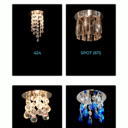
424
SPOT (611)