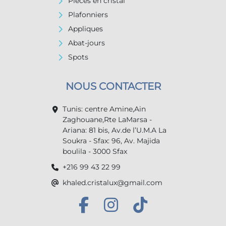
Pièces en cristal
Plafonniers
Appliques
Abat-jours
Spots
NOUS CONTACTER
Tunis: centre Amine,Ain
Zaghouane,Rte LaMarsa -
Ariana: 81 bis, Av.de l’U.M.A La
Soukra - Sfax: 96, Av. Majida
boulila - 3000 Sfax
+216 99 43 22 99
khaled.cristalux@gmail.com