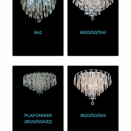
842
8520/50/1041
PLAFONNIER
8520/50/504
(8520/50/432)