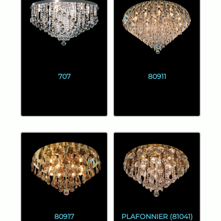
707
80911
80917
PLAFONNIER (81041)