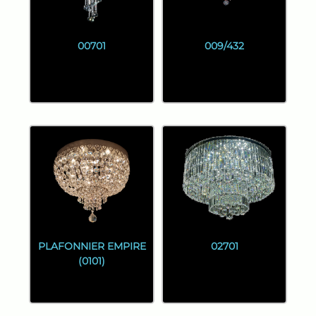
00701
009/432
PLAFONNIER EMPIRE
02701
(0101)