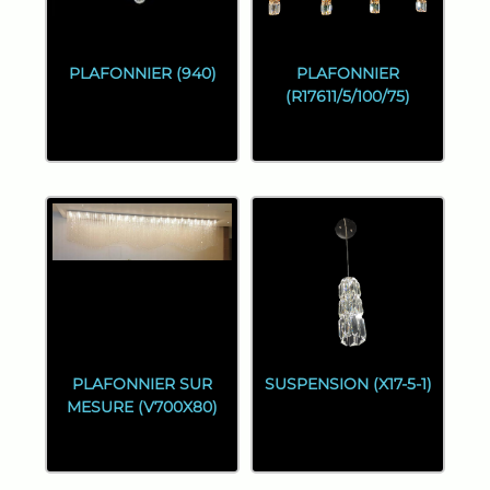
PLAFONNIER (940)
PLAFONNIER
(R17611/5/100/75)
PLAFONNIER SUR
SUSPENSION (X17-5-1)
MESURE (V700X80)