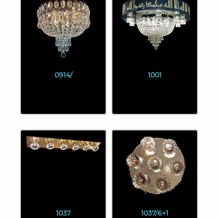
0914/
1001
1037
1037/6+1