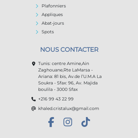
Plafonniers
Appliques
Abat-jours
Spots
NOUS CONTACTER
Tunis: centre Amine,Ain
Zaghouane,Rte LaMarsa -
Ariana: 81 bis, Av.de l’U.M.A La
Soukra - Sfax: 96, Av. Majida
boulila - 3000 Sfax
+216 99 43 22 99
khaled.cristalux@gmail.com