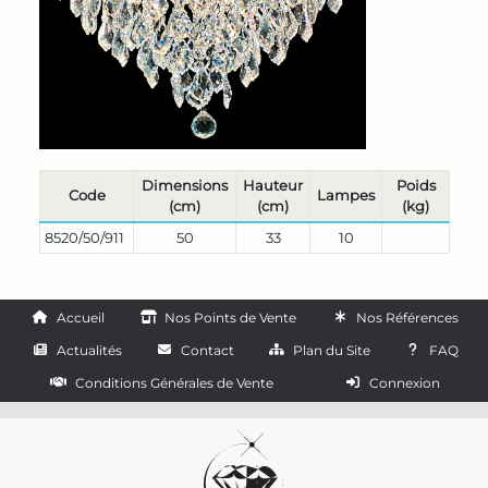
Dimensions
Hauteur
Poids
Code
Lampes
(cm)
(cm)
(kg)
8520/50/911
50
33
10
Accueil
Nos Points de Vente
Nos Références
Actualités
Contact
Plan du Site
FAQ
Conditions Générales de Vente
Connexion