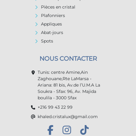
Pièces en cristal
Plafonniers
Appliques
Abat-jours
Spots
NOUS CONTACTER
Tunis: centre Amine,Ain
Zaghouane,Rte LaMarsa -
Ariana: 81 bis, Av.de l’U.M.A La
Soukra - Sfax: 96, Av. Majida
boulila - 3000 Sfax
+216 99 43 22 99
khaled.cristalux@gmail.com